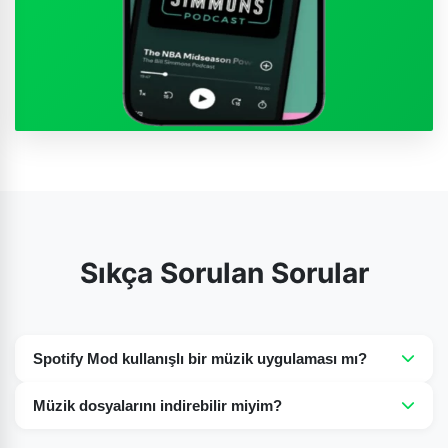
Sıkça Sorulan Sorular
Spotify Mod kullanışlı bir müzik uygulaması mı?
Evet, müzikseverler için çok iyi bir seçenek çünkü
Müzik dosyalarını indirebilir miyim?
milyonlarca şarkının keyfini ücretsiz olarak çıkarabilirler
Evet, Spotify'ın modlu sürümü, en sevdiğiniz şarkıları
ve ücretsiz sürümünde reklam bulunmaz.