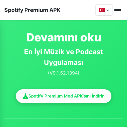
Spotify Premium APK
Devamını oku
En İyi Müzik ve Podcast
Uygulaması
(V9.1.52.1394)
Spotify Premium Mod APK'sını İndirin