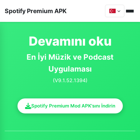
Spotify Premium APK
Devamını oku
En İyi Müzik ve Podcast
Uygulaması
(V9.1.52.1394)
Spotify Premium Mod APK'sını İndirin