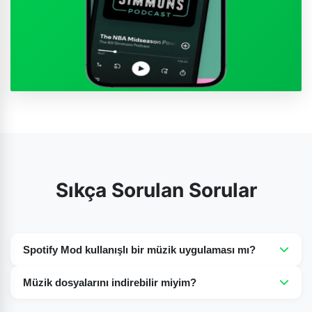
Sıkça Sorulan Sorular
Spotify Mod kullanışlı bir müzik uygulaması mı?
Evet, müzikseverler için çok iyi bir seçenek çünkü
Müzik dosyalarını indirebilir miyim?
milyonlarca şarkının keyfini ücretsiz olarak çıkarabilirler
Evet, Spotify'ın modlu sürümü, en sevdiğiniz şarkıları
ve ücretsiz sürümünde reklam bulunmaz.