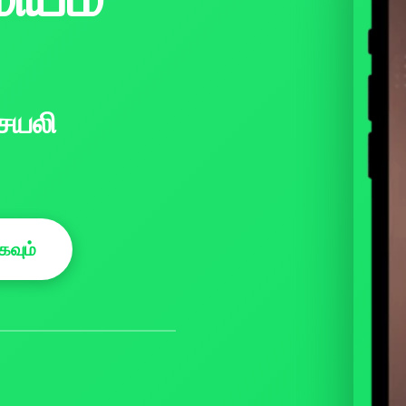
செயலி
கவும்