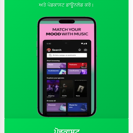
ਅਤੇ ਪੋਡਕਾਸਟ ਡਾਊਨਲੋਡ ਕਰੋ।
ਪੋਡਕਾਸਟ