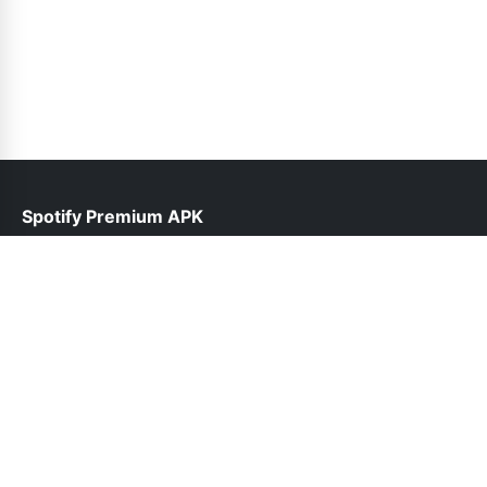
Spotify Premium APK
help@spotifypremium.pk
Follow Us