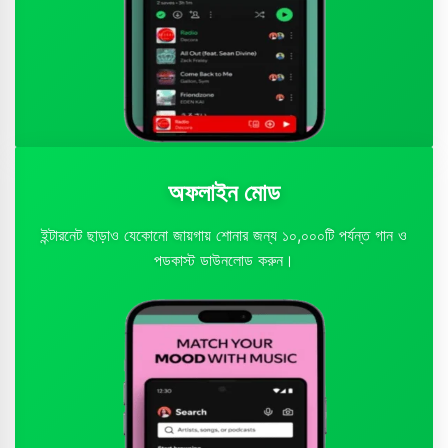
অফলাইন মোড
ইন্টারনেট ছাড়াও যেকোনো জায়গায় শোনার জন্য ১০,০০০টি পর্যন্ত গান ও
পডকাস্ট ডাউনলোড করুন।