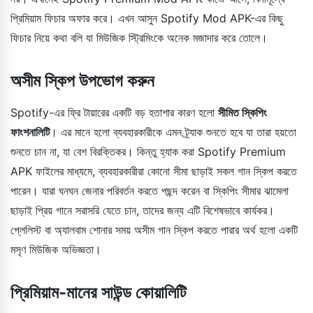
প্রিমিয়াম ফিচার অফার করে। এখন আসুন Spotify Mod APK-এর কিছু
ফিচার নিয়ে কথা বলি যা মিউজিক স্ট্রিমিংকে অনেক মজাদার করে তোলে।
অসীম স্কিপ উপভোগ করুন
Spotify-এর ফ্রি টায়ারের একটি বড় হতাশার কারণ হলো
সীমিত স্কিপিং
ফাংশনালিটি
। এর মানে হলো ব্যবহারকারীকে এমন ট্র্যাক শুনতে হবে যা তারা হয়তো
শুনতে চান না, যা বেশ বিরক্তিকর। কিন্তু হ্যাক করা Spotify Premium
APK ফাইলের মাধ্যমে, ব্যবহারকারীরা কোনো সীমা ছাড়াই সকল গান স্কিপ করতে
পারেন। যারা ঘনঘন জেনার পরিবর্তন করতে পছন্দ করেন বা স্কিপিং সীমার ঝামেলা
ছাড়াই প্রিয় গানে সরাসরি যেতে চান, তাদের জন্য এটি বিশেষভাবে কার্যকর।
প্লেলিস্ট বা অ্যালবাম শোনার সময় অসীম গান স্কিপ করতে পারার অর্থ হলো একটি
মসৃণ মিউজিক অভিজ্ঞতা।
প্রিমিয়াম-মানের সাউন্ড কোয়ালিটি