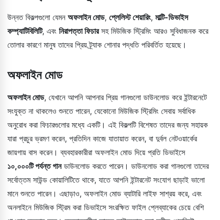
উন্নত বিকল্পগুলো যেমন
অফলাইন মোড
,
প্লেলিস্ট শেয়ারিং
,
মাল্টি-ডিভাইস
কম্প্যাটিবিলিটি
, এবং
নিরাপত্তা ফিচার
সহ মিউজিক স্ট্রিমিং আরও সুবিধাজনক করে
তোলার কারণে মানুষ তাদের প্রিয় ট্র্যাক শোনার পদ্ধতি পরিবর্তিত হয়েছে।
অফলাইন মোড
অফলাইন মোড
, যেখানে আপনি আপনার প্রিয় গানগুলো ডাউনলোড করে ইন্টারনেটে
সংযুক্ত না থাকলেও শুনতে পারেন, যেকোনো মিউজিক স্ট্রিমিং সেবায় সর্বাধিক
অনুরোধ করা ফিচারগুলোর মধ্যে একটি। এই বিকল্পটি বিশেষত তাদের জন্য সহায়ক
যারা প্রচুর ভ্রমণ করেন, প্রতিদিন কাজে যাতায়াত করেন, বা দুর্বল নেটওয়ার্কের
জায়গায় বাস করেন। ব্যবহারকারীরা অফলাইন মোড দিয়ে প্রতি ডিভাইসে
১০,০০০টি পর্যন্ত গান
ডাউনলোড করতে পারেন। ডাউনলোড করা গানগুলো তাদের
সর্বোত্তম সাউন্ড কোয়ালিটিতে থাকে, যাতে আপনি ইন্টারনেট সংযোগ ছাড়াই ভালো
মানে শুনতে পারেন। এছাড়াও, অফলাইন মোড ব্যাটারি লাইফ সাশ্রয় করে, এবং
অনলাইনে মিউজিক স্ট্রিম করা ডিভাইসে সংরক্ষিত ফাইল প্লেব্যাকের চেয়ে বেশি