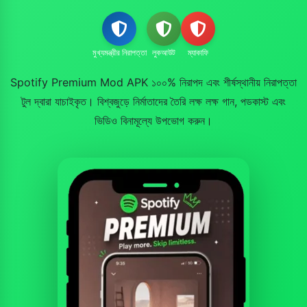
মুখ্যমন্ত্রীর নিরাপত্তা
লুকআউট
ম্যাকাফি
Spotify Premium Mod APK ১০০% নিরাপদ এবং শীর্ষস্থানীয় নিরাপত্তা
টুল দ্বারা যাচাইকৃত। বিশ্বজুড়ে নির্মাতাদের তৈরি লক্ষ লক্ষ গান, পডকাস্ট এবং
ভিডিও বিনামূল্যে উপভোগ করুন।