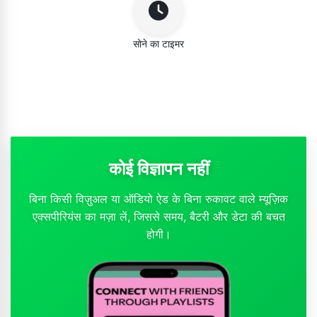
सोने का टाइमर
कोई विज्ञापन नहीं
बिना किसी विज़ुअल या ऑडियो ऐड के बिना रुकावट वाले म्यूज़िक
एक्सपीरियंस का मज़ा लें, जिससे समय, बैटरी और डेटा की बचत
होगी।