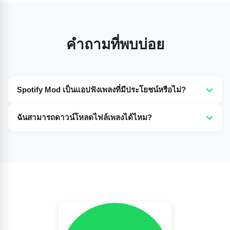
คำถามที่พบบ่อย
Spotify Mod เป็นแอปฟังเพลงที่มีประโยชน์หรือไม่?
ใช่แล้ว นี่เป็นตัวเลือกที่ดีมากสำหรับคนรักดนตรี เพราะพวกเขา
ฉันสามารถดาวน์โหลดไฟล์เพลงได้ไหม?
สามารถเพลิดเพลินกับเพลงนับล้านเพลงได้ฟรี และเวอร์ชันฟรีก็
ไม่มีโฆษณาด้วย
ใช่แล้ว Spotify เวอร์ชันดัดแปลงช่วยให้คุณดาวน์โหลดเพลง
โปรดและฟังแบบออฟไลน์ได้ทุกเมื่อที่ต้องการ โดยไม่ต้องเชื่อม
ต่ออินเทอร์เน็ต