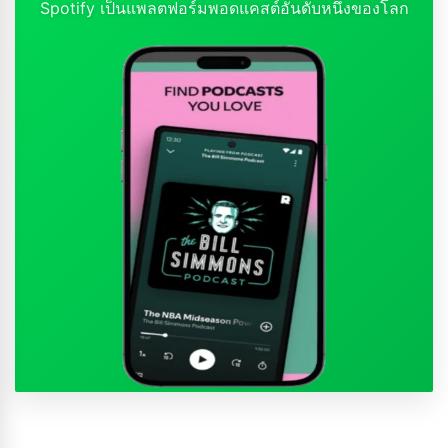
Spotify เป็นแพลตฟอร์มพอดแคสต์อันดับหนึ่งของโลก