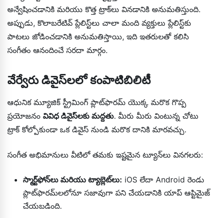
అన్వేషించడానికి మరియు కొత్త ట్రాక్‌లు వినడానికి అనుమతిస్తుంది.
అప్పుడు, కొలాబరేటివ్ ప్లేలిస్ట్‌లు చాలా మంది వ్యక్తులు ప్లేలిస్ట్‌కు
పాటలు జోడించడానికి అనుమతిస్తాయి, ఇది ఇతరులతో కలిసి
సంగీతం ఆనందించే సరదా మార్గం.
వేర్వేరు డివైస్‌లలో కంపాటిబిలిటీ
ఆధునిక మ్యూజిక్ స్ట్రీమింగ్ ప్లాట్‌ఫారమ్ యొక్క మరొక గొప్ప
ప్రయోజనం
వివిధ డివైస్‌లకు మద్దతు
. మీరు మీరు వింటున్న చోటు
ట్రాక్ కోల్పోకుండా ఒక డివైస్ నుండి మరొక దానికి మారవచ్చు.
సంగీత అభిమానులు వీటిలో తమకు ఇష్టమైన ట్యూన్‌లు వినగలరు:
స్మార్ట్‌ఫోన్‌లు మరియు ట్యాబ్లెట్‌లు:
iOS లేదా Android రెండు
ప్లాట్‌ఫారమ్‌లలోనూ సజావుగా పని చేయడానికి యాప్ ఆప్టిమైజ్
చేయబడింది.