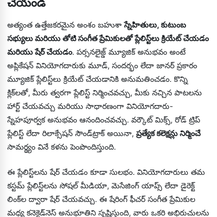
చేయండి
అత్యంత ఉత్తేజకరమైన అంశం బహుశా
స్నేహితులు, కుటుంబ
సభ్యులు మరియు తోటి సంగీత ప్రేమికులతో ప్లేలిస్ట్‌లు క్రియేట్ చేయడం
మరియు షేర్ చేయడం
. పర్సనలైజ్డ్ మ్యూజిక్ అనుభవం అంటే
అప్లికేషన్ వినియోగదారుకు మూడ్, సందర్భం లేదా జానర్ ప్రకారం
మ్యూజిక్ ప్లేలిస్ట్‌లు క్రియేట్ చేయడానికి అనుమతించడం. కొన్ని
క్లిక్‌లతో, మీరు త్వరగా ప్లేలిస్ట్ నిర్మించవచ్చు, మీకు నచ్చిన పాటలను
హార్ట్ చేయవచ్చు మరియు సాధారణంగా వినియోగదారు-
స్నేహపూర్వక అనుభవం ఆనందించవచ్చు. వర్కౌట్ మిక్స్, రోడ్ ట్రిప్
ప్లేలిస్ట్ లేదా రిలాక్సేషన్ సౌండ్‌ట్రాక్ అయినా,
ప్రత్యేక కలెక్షన్లు నిర్మించే
సామర్థ్యం వినే కళను పెంపొందిస్తుంది.
ఈ ప్లేలిస్ట్‌లను షేర్ చేయడం కూడా సులభం. వినియోగదారులు తమ
కస్టమ్ ప్లేలిస్ట్‌లను సోషల్ మీడియా, మెసేజింగ్ యాప్స్ లేదా డైరెక్ట్
లింక్‌ల ద్వారా షేర్ చేయవచ్చు. ఈ షేరింగ్ ఫీచర్ సంగీత ప్రేమికుల
మధ్య కనెక్టెడ్‌నెస్ అనుభూతిని సృష్టిస్తుంది, వారు ఒకరి అభిరుచులను