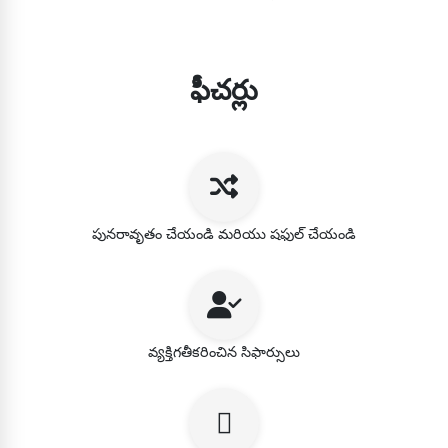
ఫీచర్లు
పునరావృతం చేయండి మరియు షఫుల్ చేయండి
వ్యక్తిగతీకరించిన సిఫార్సులు