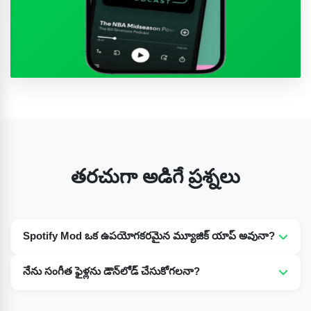
తరచుగా అడిగే ప్రశ్నలు
Spotify Mod ఒక ఉపయోగకరమైన మ్యూజిక్ యాప్ అవునా?
అవును, ఇది సంగీత ప్రియులకు చాలా మంచి ఎంపిక, ఎందుకంటే వారు
నేను సంగీత ఫైళ్లను డౌన్‌లోడ్ చేసుకోగలనా?
లక్షలాది పాటలను ఉచితంగా ఆస్వాదించవచ్చు మరియు దీని ఉచిత
వెర్షన్‌లో ప్రకటనలు ఉండవు.
అవును, స్పాటిఫై మోడ్ వెర్షన్ ద్వారా మీరు మీకు ఇష్టమైన పాటలను