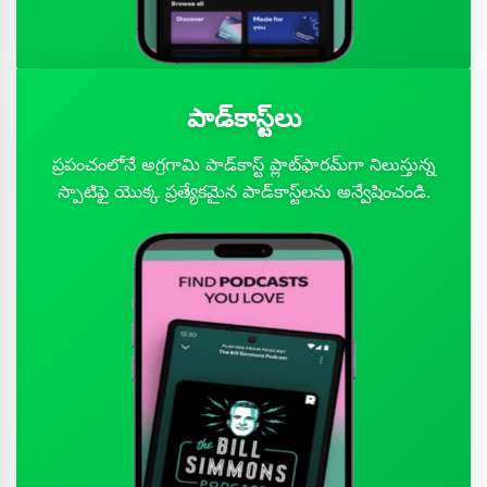
పాడ్‌కాస్ట్‌లు
ప్రపంచంలోనే అగ్రగామి పాడ్‌కాస్ట్ ప్లాట్‌ఫారమ్‌గా నిలుస్తున్న
స్పాటిఫై యొక్క ప్రత్యేకమైన పాడ్‌కాస్ట్‌లను అన్వేషించండి.