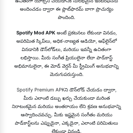
ఉచితంగా యాక్సెస్ చేయడానికి సులభమైన ఇంటర్‌ఫేస్‌ను
అందించడం ద్వారా ఈ ప్లాట్‌ఫారమ్ బాగా ప్రాచుర్యం
పొందింది.
Spotify Mod APK
అంటే ప్రకటనలు లేకుండా వినడం,
అపరిమిత స్కిప్‌లు, అధిక-నాణ్యత ఆడియో, ఆఫ్‌లైన్‌లో
వినడానికి డౌన్‌లోడ్‌లు, మరియు ఇవన్నీ ఉచితంగా
లభిస్తాయి. మీరు సంగీత ప్రియులైనా లేదా పాడ్‌కాస్ట్
అభిమానులైనా, ఈ మోడ్ వెర్షన్ మీ స్ట్రీమింగ్ అనుభవాన్ని
మెరుగుపరుస్తుంది.
Spotify Premium APKని డౌన్‌లోడ్ చేయడం ద్వారా,
మీరు ఎలాంటి డబ్బు ఖర్చు చేయకుండా మరింత
నిరాటంకమైన మరియు అంతరాయం లేని శ్రవణ అనుభవాన్ని
ఆస్వాదించవచ్చు. మీకు ఇష్టమైన సంగీతం మరియు
పాడ్‌కాస్ట్‌లను ఎప్పుడైనా, ఎక్కడైనా, ఎలాంటి పరిమితులు
లేకుండా వినండి.