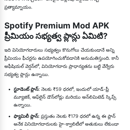
ప్రత్యామ్నాయం.
Spotify Premium Mod APK
ప్రీమియం సభ్యత్వ ప్లాన్లు ఏమిటి?
ఇది వినియోగదారులు సభ్యత్వం కొనుగోలు చేయకుండానే అన్ని
ప్రీమియం ఫీచర్లను ఉపయోగించుకోవడానికి అనుమతిస్తుంది. కానీ
అఫీషియల్ వెర్షన్‌లో, వినియోగదారు ప్రాధాన్యతను బట్టి వేర్వేరు
సభ్యత్వ ప్లాన్లు ఉన్నాయి.
స్టూడెంట్ ప్లాన్:
నెలకు ₹59 ధరలో, ఇందులో యాడ్-ఫ్రీ
మ్యూజిక్, ఆఫ్‌లైన్ డౌన్‌లోడ్లు మరియు అన్‌లిమిటెడ్ స్కిప్స్
ఉన్నాయి.
ఫ్యామిలీ ప్లాన్:
ప్రస్తుతం నెలకు ₹179 ధరలో ఉన్న ఈ ప్లాన్
అనేక వినియోగదారులకు హై-క్వాలిటీలో అతుకులు లేకుండా