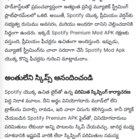
పాడ్‌కాస్ట్‌లతో ప్రపంచవ్యాప్తంగా అత్యంత ప్రసిద్ధ మ్యూజిక్ స్ట్రీమింగ్
ప్లాట్‌ఫారమ్‌లలో ఒకటి. అయితే, Spotify యొక్క ప్రీమియం వెర్షన్‌కు
సభ్యత్వ రుసుము అవసరం, మరియు అందరూ దానిని చెల్లించడానికి
సిద్ధంగా ఉండరు. ఇక్కడే Spotify Premium Mod APK రక్షణకు
వస్తుంది, ప్రీమియం ఫీచర్లను ఉచితంగా అందిస్తుంది. ఇప్పుడు,
మ్యూజిక్ స్ట్రీమింగ్‌ను చాలా సరదాగా చేసే Spotify Mod Apk
యొక్క కొన్ని ఫీచర్లను గురించి మాట్లాడుదాం.
అంతులేని స్కిప్స్ ఆనందించండి
Spotify యొక్క ఉచిత టైర్‌తో ఉన్న
పరిమిత స్కిప్పింగ్ కార్యాచరణ
పెద్ద నిరాశ మూలం. దీని అర్థం వినియోగదారు మూడ్‌లో లేని
ట్రాక్‌లను వినాల్సి రావడం, ఇది చాలా విసుగు కలిగిస్తుంది. కానీ హ్యాక్
చేయబడిన Spotify Premium APK ఫైల్‌తో, వినియోగదారులు
పరిమితులు లేకుండా అన్ని పాటలను స్కిప్ చేయవచ్చు. జానర్ల మధ్య
దూకడానికి ఇష్టపడే వారికి లేదా స్కిప్పింగ్ పరిమితుల సమస్య