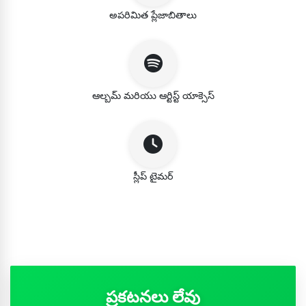
అపరిమిత ప్లేజాబితాలు
ఆల్బమ్ మరియు ఆర్టిస్ట్ యాక్సెస్
స్లీప్ టైమర్
ప్రకటనలు లేవు