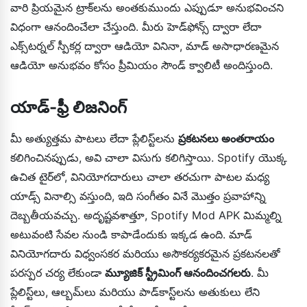
వారి ప్రియమైన ట్రాక్‌లను అంతకుముందు ఎప్పుడూ అనుభవించని
విధంగా ఆనందించేలా చేస్తుంది. మీరు హెడ్‌ఫోన్స్ ద్వారా లేదా
ఎక్స్‌టర్నల్ స్పీకర్ల ద్వారా ఆడియో వినినా, మాడ్ అసాధారణమైన
ఆడియో అనుభవం కోసం ప్రీమియం సౌండ్ క్వాలిటీ అందిస్తుంది.
యాడ్-ఫ్రీ లిజనింగ్
మీ అత్యుత్తమ పాటలు లేదా ప్లేలిస్ట్‌లను
ప్రకటనలు అంతరాయం
కలిగించినప్పుడు, అవి చాలా విసుగు కలిగిస్తాయి. Spotify యొక్క
ఉచిత టైర్‌లో, వినియోగదారులు చాలా తరచుగా పాటల మధ్య
యాడ్స్ వినాల్సి వస్తుంది, ఇది సంగీతం వినే మొత్తం ప్రవాహాన్ని
దెబ్బతీయవచ్చు. అదృష్టవశాత్తూ, Spotify Mod APK మిమ్మల్ని
అటువంటి సేవల నుండి కాపాడేందుకు ఇక్కడ ఉంది. మాడ్
వినియోగదారు విధ్వంసకర మరియు అసౌకర్యకరమైన ప్రకటనలతో
పరస్పర చర్య లేకుండా
మ్యూజిక్ స్ట్రీమింగ్ ఆనందించగలరు
. మీ
ప్లేలిస్ట్‌లు, ఆల్బమ్‌లు మరియు పాడ్‌కాస్ట్‌లను అతుకులు లేని