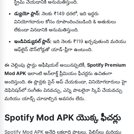
స్ట్రీమ్ చేయడానికి అనుమతిస్తుంది.
డ్యుయో ప్లాన్:
నెలకు ₹149 ధరలో, ఇది ఇద్దరు
వినియోగదారుల కోసం రూపొందించబడింది & అతుకులు
లేకుండా వినడానికి అనుమతిస్తుంది.
ఇండివిడ్యువల్ ప్లాన్:
ఇది నెలకు ₹119 ఖర్చవుతుంది మరియు
ఆఫ్‌లైన్ డౌన్‌లోడ్లతో యాడ్-ఫ్రీగా ఉంటుంది.
ఈ చెల్లింపు ప్లాన్లు అఫీషియల్ అయినప్పటికీ,
Spotify Premium
Mod APK
ఇలాంటి అన్‌లాక్డ్ ప్రీమియం ఫీచర్లను ఉచితంగా
అందిస్తుంది. ఈ ప్లాన్లకు సైన్ అప్ చేయకుండా, వినియోగదారులు హై
డెఫినిషన్‌లో సంగీతం వినవచ్చు, ఎన్ని పాటలైనా స్కిప్ చేయవచ్చు
మరియు యాడ్స్ చూడాల్సిన అవసరం లేదు.
Spotify Mod APK యొక్క ఫీచర్లు
Spotify Mod APK అనేది లక్షలాది పాటలు, ప్లేలిస్ట్‌లు మరియు