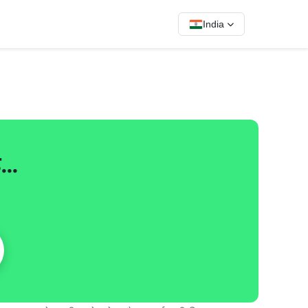
India
ै…