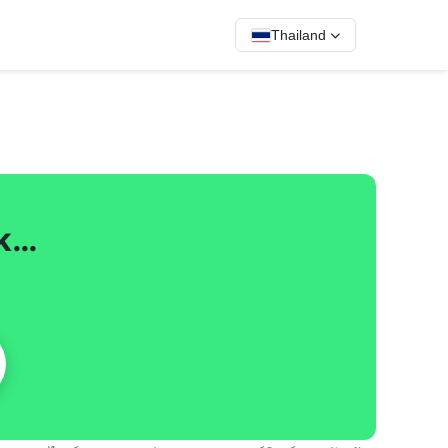
Thailand
pk…