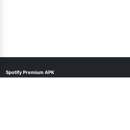
Spotify Premium APK
help@spotifypremium.pk
Follow Us