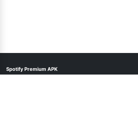
Spotify Premium APK
help@spotifypremium.pk
Follow Us