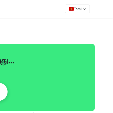
Tamil
றது…