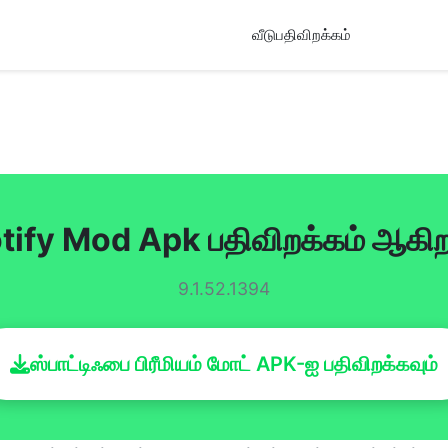
வீடு
பதிவிறக்கம்
tify Mod Apk பதிவிறக்கம் ஆகி
9.1.52.1394
ஸ்பாட்டிஃபை பிரீமியம் மோட் APK-ஐ பதிவிறக்கவும்