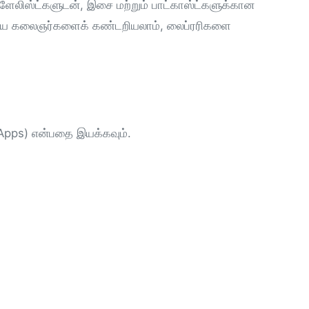
பிளேலிஸ்ட்களுடன், இசை மற்றும் பாட்காஸ்ட்களுக்கான
ுதிய கலைஞர்களைக் கண்டறியலாம், லைப்ரரிகளை
 Apps) என்பதை இயக்கவும்.