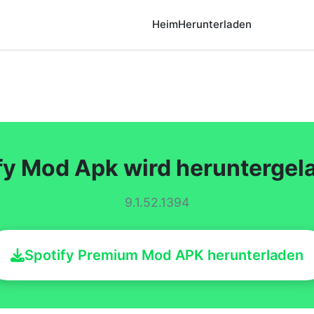
Heim
Herunterladen
fy Mod Apk wird herunterge
9.1.52.1394
Spotify Premium Mod APK herunterladen