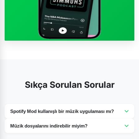
Sıkça Sorulan Sorular
Spotify Mod kullanışlı bir müzik uygulaması mı?
Evet, müzikseverler için çok iyi bir seçenek çünkü
Müzik dosyalarını indirebilir miyim?
milyonlarca şarkının keyfini ücretsiz olarak çıkarabilirler
Evet, Spotify'ın modlu sürümü, en sevdiğiniz şarkıları
ve ücretsiz sürümünde reklam bulunmaz.