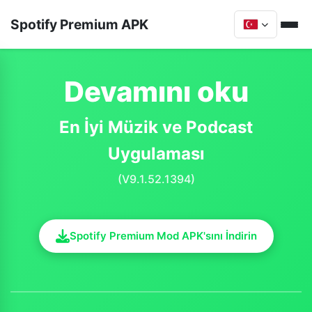
Spotify Premium APK
Devamını oku
En İyi Müzik ve Podcast
Uygulaması
(V9.1.52.1394)
Spotify Premium Mod APK'sını İndirin