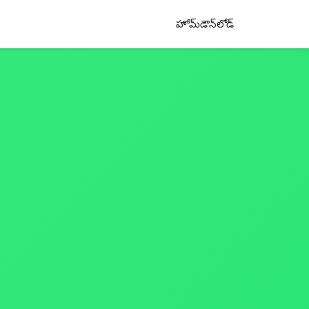
హోమ్
డౌన్‌లోడ్