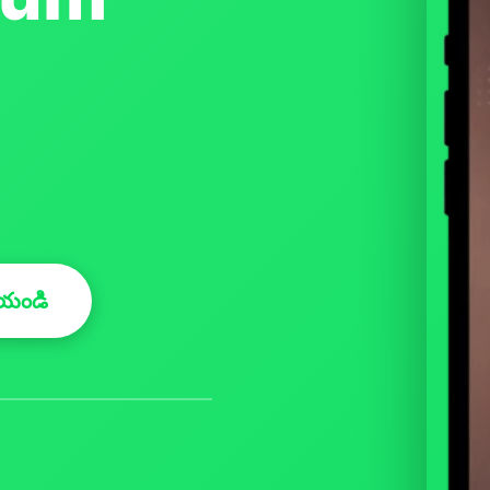
ేయండి