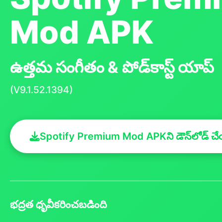
Mod APK
ఉత్తమ సంగీతం & పోడ్‌కాస్ట్ యాప్
(V9.1.52.1394)
Spotify Premium Mod APKని డౌన్‌లోడ్ చ
భద్రత ధృవీకరించబడింది