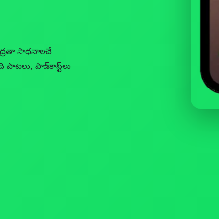
ద్రతా సాధనాలచే
ి పాటలు, పాడ్‌కాస్ట్‌లు