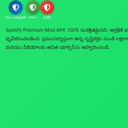
సీఎం సెక్యూరిటీ
కాపలా
మెక్‌ఫీ
Spotify Premium Mod APK 100% సురక్షితమైనది, అగ్రశ్రేణి భ
ధృవీకరించబడింది. ప్రపంచవ్యాప్తంగా ఉన్న సృష్టికర్తల నుండి లక్షలాద
మరియు వీడియోలకు ఉచిత యాక్సెస్‌ను ఆస్వాదించండి.