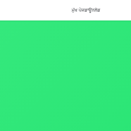
ਮੁੱਖ ਪੇਜ
ਡਾਊਨਲੋਡ