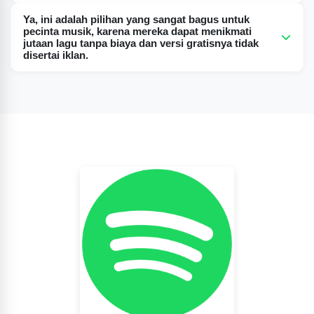
Ya, ini adalah pilihan yang sangat bagus untuk pecinta
Ya, ini adalah pilihan yang sangat bagus untuk
musik, karena mereka dapat menikmati jutaan lagu tanpa
pecinta musik, karena mereka dapat menikmati
jutaan lagu tanpa biaya dan versi gratisnya tidak
biaya dan versi gratisnya tidak disertai iklan.
disertai iklan.
Ya, versi modifikasi Spotify memungkinkan Anda
mengunduh lagu favorit dan mendengarkannya secara
offline kapan pun Anda mau, tanpa internet.