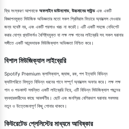
ফ্রি সংস্করণ আপনাকে
অফলাইন ডাউনলোড
,
উচ্চমানের সাউন্ড
এবং একটি
বিজ্ঞাপনমুক্ত মিউজিক অভিজ্ঞতার মতো সকল প্রিমিয়াম ফিচারে অ্যাক্সেস দেওয়ার
জন্য যথেষ্ট নয়, এবং একটি পয়সাও খরচ না করেই। এটি একটি সহজে নেভিগেট
করার যোগ্য প্ল্যাটফর্মও বৈশিষ্ট্যযুক্ত যা লক্ষ লক্ষ গানের লাইব্রেরি সহ সকল ঘরানার
সঙ্গীতে একটি আনন্দদায়ক মিউজিক্যাল অভিজ্ঞতা নিশ্চিত করে।
বিশাল মিউজিক্যাল লাইব্রেরি
Spotify Premium ক্লাসিক্যাল, জ্যাজ, রক, পপ ইত্যাদি বিভিন্ন
ক্যাটাগরিতে বিস্তৃত বিভিন্ন ধরনের গানে সম্পূর্ণ অ্যাক্সেস অফার করে। লক্ষ লক্ষ
গান ও পডকাস্ট সমন্বিত একটি লাইব্রেরি নিয়ে, এটি বিভিন্ন মিউজিক্যাল পছন্দের
ব্যবহারকারীদের কাছে আকর্ষণীয়। ছোট এবং জনপ্রিয় বেশিরভাগ ঘরানায় সবসময়
নতুন ও উত্তেজনাপূর্ণ কিছু শোনার থাকবে।
কিউরেটেড প্লেলিস্টের মাধ্যমে আবিষ্কার