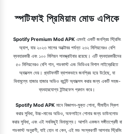
স্পটিফাই প্রিমিয়াম মোড এপিকে
Spotify Premium Mod APK
এমনই একটি জনপ্রিয় স্ট্রিমিং
অ্যাপ, যার ২০২৩ সালের অক্টোবর পর্যন্ত ২৩২ মিলিয়নেরও বেশি
ব্যবহারকারী এবং ১০০ মিলিয়ন সাবস্ক্রাইবার রয়েছে। এটি ব্যবহারকারীদের
৫০ মিলিয়নেরও বেশি গান, পডকাস্ট এবং ভিডিওর বিশাল লাইব্রেরিতে
অ্যাক্সেস দেয়। প্ল্যাটফর্মটি ব্যাপকভাবে জনপ্রিয় হয়ে উঠেছে, যা
বিনামূল্যে হাজার হাজার অডিও কন্টেন্ট অ্যাক্সেস করার জন্য একটি সহজ-
ব্যবহারযোগ্য ইন্টারফেস প্রদান করে।
Spotify Mod APK
মানে বিজ্ঞাপন-মুক্ত শোনা, সীমাহীন স্কিপ
করার সুবিধা, উচ্চ-মানের অডিও, অফলাইনে শোনার জন্য ডাউনলোড
করার সুবিধা, এবং এই সবকিছুই বিনামূল্যে। আপনি একজন সঙ্গীতপ্রেমী বা
পডকাস্ট অনুরাগী, যাই হোন না কেন, এই মড সংস্করণটি আপনার স্ট্রিমিং