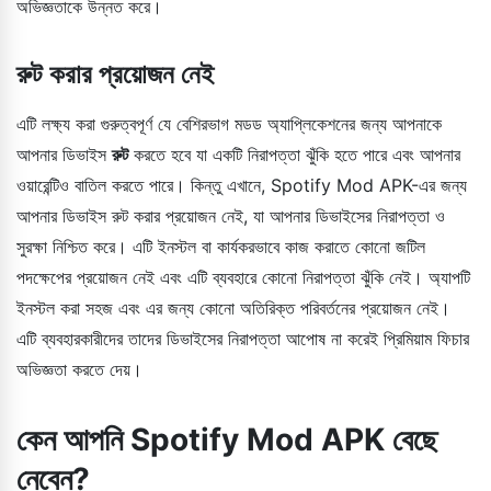
অভিজ্ঞতাকে উন্নত করে।
রুট করার প্রয়োজন নেই
এটি লক্ষ্য করা গুরুত্বপূর্ণ যে বেশিরভাগ মডড অ্যাপ্লিকেশনের জন্য আপনাকে
আপনার ডিভাইস
রুট
করতে হবে যা একটি নিরাপত্তা ঝুঁকি হতে পারে এবং আপনার
ওয়ারেন্টিও বাতিল করতে পারে। কিন্তু এখানে, Spotify Mod APK-এর জন্য
আপনার ডিভাইস রুট করার প্রয়োজন নেই, যা আপনার ডিভাইসের নিরাপত্তা ও
সুরক্ষা নিশ্চিত করে। এটি ইনস্টল বা কার্যকরভাবে কাজ করাতে কোনো জটিল
পদক্ষেপের প্রয়োজন নেই এবং এটি ব্যবহারে কোনো নিরাপত্তা ঝুঁকি নেই। অ্যাপটি
ইনস্টল করা সহজ এবং এর জন্য কোনো অতিরিক্ত পরিবর্তনের প্রয়োজন নেই।
এটি ব্যবহারকারীদের তাদের ডিভাইসের নিরাপত্তা আপোষ না করেই প্রিমিয়াম ফিচার
অভিজ্ঞতা করতে দেয়।
কেন আপনি Spotify Mod APK বেছে
নেবেন?