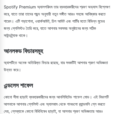
Spotify Premium অ্যালগরিদম তার ব্যবহারকারীদের শ্রবণ অভ্যাস বিশ্লেষণ
করে, যাতে তারা তাদের পছন্দ অনুযায়ী নতুন সঙ্গীত আরও সহজে আবিষ্কার করতে
পারেন। এটি পড়াশোনা, ওয়ার্কআউট, চিল আউট এবং পার্টির মতো বিভিন্ন মুডের
জন্য প্লেলিস্টও তৈরি করে, যাতে আপনার সবসময় অনুষ্ঠানের জন্য সঠিক
সাউন্ডট্র্যাক থাকে।
আনলকড ফিচারসমূহ
অ্যাপটিতে অনেক অতিরিক্ত ফিচার রয়েছে, যার সবকটিই আপনার শ্রবণ অভিজ্ঞতা
উন্নত করে।
এন্ডলেস শাফেল
কোনো সীমা ছাড়াই ব্যবহারকারীদের জন্য আনলিমিটেড শাফেল মোড। এই বিভাগটি
আপনাকে আপনার প্লেলিস্ট এবং অ্যালবাম থেকে গানগুলো র‍্যান্ডমলি প্লে করতে
দেয়, প্লেব্যাকে কোনো বিধিনিষেধ ছাড়াই, যা আপনার শ্রবণ অভিজ্ঞতায় আরও