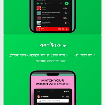
অফলাইন মোড
ইন্টারনেট ছাড়াও যেকোনো জায়গায় শোনার জন্য ১০,০০০টি পর্যন্ত গান ও
পডকাস্ট ডাউনলোড করুন।