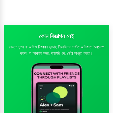
কোন বিজ্ঞাপন নেই
কোনো দৃশ্য বা অডিও বিজ্ঞাপন ছাড়াই নিরবচ্ছিন্ন সঙ্গীত অভিজ্ঞতা উপভোগ
করুন, যা আপনার সময়, ব্যাটারি এবং ডেটা সাশ্রয় করবে।