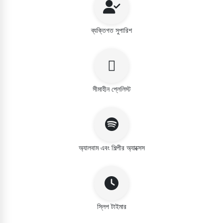
ব্যক্তিগত সুপারিশ
সীমাহীন প্লেলিস্ট
অ্যালবাম এবং শিল্পীর অ্যাক্সেস
স্লিপ টাইমার