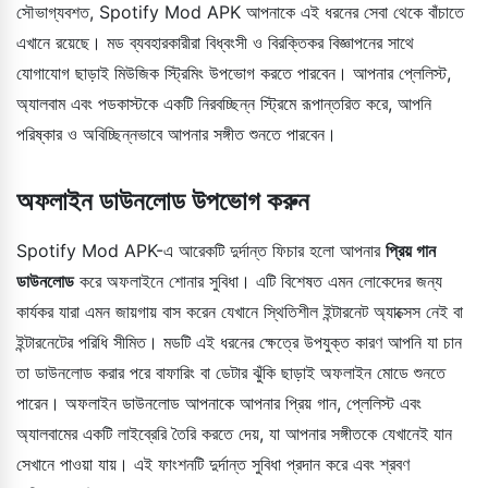
সৌভাগ্যবশত, Spotify Mod APK আপনাকে এই ধরনের সেবা থেকে বাঁচাতে
এখানে রয়েছে। মড ব্যবহারকারীরা বিধ্বংসী ও বিরক্তিকর বিজ্ঞাপনের সাথে
যোগাযোগ ছাড়াই মিউজিক স্ট্রিমিং উপভোগ করতে পারবেন। আপনার প্লেলিস্ট,
অ্যালবাম এবং পডকাস্টকে একটি নিরবচ্ছিন্ন স্ট্রিমে রূপান্তরিত করে, আপনি
পরিষ্কার ও অবিচ্ছিন্নভাবে আপনার সঙ্গীত শুনতে পারবেন।
অফলাইন ডাউনলোড উপভোগ করুন
Spotify Mod APK-এ আরেকটি দুর্দান্ত ফিচার হলো আপনার
প্রিয় গান
ডাউনলোড
করে অফলাইনে শোনার সুবিধা। এটি বিশেষত এমন লোকেদের জন্য
কার্যকর যারা এমন জায়গায় বাস করেন যেখানে স্থিতিশীল ইন্টারনেট অ্যাক্সেস নেই বা
ইন্টারনেটের পরিধি সীমিত। মডটি এই ধরনের ক্ষেত্রে উপযুক্ত কারণ আপনি যা চান
তা ডাউনলোড করার পরে বাফারিং বা ডেটার ঝুঁকি ছাড়াই অফলাইন মোডে শুনতে
পারেন। অফলাইন ডাউনলোড আপনাকে আপনার প্রিয় গান, প্লেলিস্ট এবং
অ্যালবামের একটি লাইব্রেরি তৈরি করতে দেয়, যা আপনার সঙ্গীতকে যেখানেই যান
সেখানে পাওয়া যায়। এই ফাংশনটি দুর্দান্ত সুবিধা প্রদান করে এবং শ্রবণ