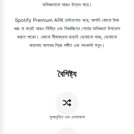
অভিজ্ঞতাকে আরও উন্নত করে।
Spotify Premium APK ডাউনলোড করে, আপনি কোনো টাকা
খরচ না করেই আরও নির্বিঘ্ন এবং নিরবচ্ছিন্ন শোনার অভিজ্ঞতা উপভোগ
করতে পারেন। কোনো সীমাবদ্ধতা ছাড়াই যেকোনো সময়, যেকোনো
জায়গায় আপনার প্রিয় সঙ্গীত এবং পডকাস্ট শুনুন।
বৈশিষ্ট্য
পুনরাবৃত্তি এবং এলোমেলো