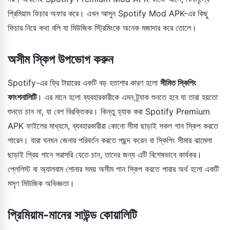
প্রিমিয়াম ফিচার অফার করে। এখন আসুন Spotify Mod APK-এর কিছু
ফিচার নিয়ে কথা বলি যা মিউজিক স্ট্রিমিংকে অনেক মজাদার করে তোলে।
অসীম স্কিপ উপভোগ করুন
Spotify-এর ফ্রি টায়ারের একটি বড় হতাশার কারণ হলো
সীমিত স্কিপিং
ফাংশনালিটি
। এর মানে হলো ব্যবহারকারীকে এমন ট্র্যাক শুনতে হবে যা তারা হয়তো
শুনতে চান না, যা বেশ বিরক্তিকর। কিন্তু হ্যাক করা Spotify Premium
APK ফাইলের মাধ্যমে, ব্যবহারকারীরা কোনো সীমা ছাড়াই সকল গান স্কিপ করতে
পারেন। যারা ঘনঘন জেনার পরিবর্তন করতে পছন্দ করেন বা স্কিপিং সীমার ঝামেলা
ছাড়াই প্রিয় গানে সরাসরি যেতে চান, তাদের জন্য এটি বিশেষভাবে কার্যকর।
প্লেলিস্ট বা অ্যালবাম শোনার সময় অসীম গান স্কিপ করতে পারার অর্থ হলো একটি
মসৃণ মিউজিক অভিজ্ঞতা।
প্রিমিয়াম-মানের সাউন্ড কোয়ালিটি